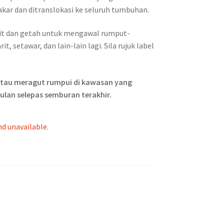
akar dan ditranslokasi ke seluruh tumbuhan.
wit dan getah untuk mengawal rumput-
 setawar, dan lain-lain lagi. Sila rujuk label
atau meragut rumpui di kawasan yang
lan selepas semburan terakhir.
nd unavailable.