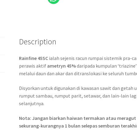
Description
Rainfine 45SC
ialah sejenis racun rumpai sistemik pra
perawis aktif
ametryn 45%
daripada kumpulan ‘triazine’
melalui daun dan akar dan ditranslokasi ke seluruh tum
Disyorkan untuk digunakan di kawasan sawit dan getah
rumput sambau, rumput parit, setawar, dan lain-lain lagi
selanjutnya.
Nota: Jangan biarkan haiwan termakan atau meragut
sekurang-kurangnya 1 bulan selepas semburan terakhir